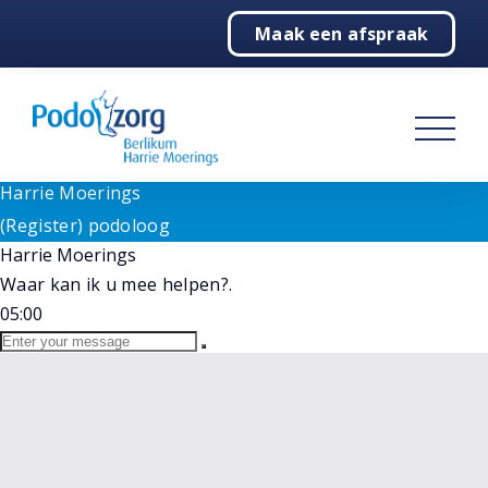
Need help? Let's Chat
Maak een afspraak
1
Home
Goedemiddag!
Wij staan voor u klaar bij vragen. Selecteer hieronder
Podologie
onze medewerker.
(Register) podoloog
Behandelingen
Harrie Moerings
Online
Harrie Moerings
Over ons
(Register) podoloog
Harrie Moerings
Contact
Waar kan ik u mee helpen?.
05:00