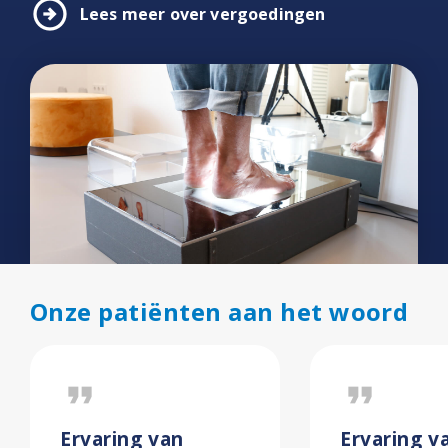
arrow_circle_right
Lees meer over vergoedingen
Onze patiënten aan het woord
format_quote
format_quote
Ervaring van
Ervaring v