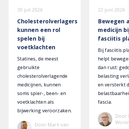
30 juli 2026
22 juni 2026
Cholesterolverlagers
Bewegen a
kunnen een rol
medicijn bi
spelen bij
fasciitis p
voetklachten
Bij fasciitis p
Statines, de meest
helpt bewege
gebruikte
dan rust: ged
cholesterolverlagende
belasting verl
medicijnen, kunnen
en versterkt 
soms spier-, been- en
belastbaarhei
voetklachten als
fascia.
bijwerking veroorzaken.
Door 
Woni
Door Mark van