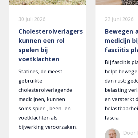
30 juli 2026
22 juni 2026
Cholesterolverlagers
Bewegen a
kunnen een rol
medicijn bi
spelen bij
fasciitis p
voetklachten
Bij fasciitis p
Statines, de meest
helpt bewege
gebruikte
dan rust: ged
cholesterolverlagende
belasting verl
medicijnen, kunnen
en versterkt 
soms spier-, been- en
belastbaarhei
voetklachten als
fascia.
bijwerking veroorzaken.
Door 