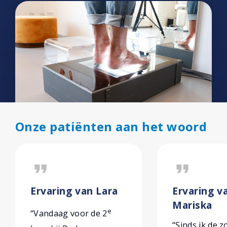
Onze patiënten aan het woord
format_quote
format_quote
Ervaring van Lara
Ervaring v
Mariska
e
“Vandaag voor de 2
“Sinds ik de z