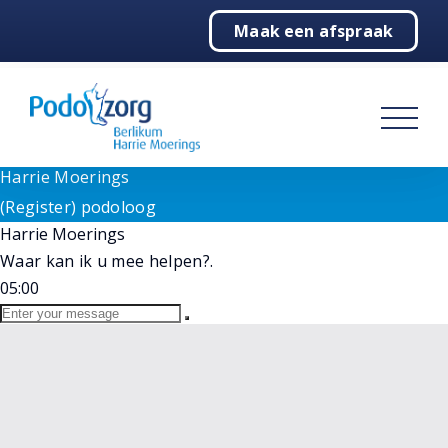
Need help? Let's Chat
Maak een afspraak
1
Home
Goedemiddag!
Wij staan voor u klaar bij vragen. Selecteer hieronder
Podologie
onze medewerker.
(Register) podoloog
Behandelingen
Harrie Moerings
Online
Harrie Moerings
Over ons
(Register) podoloog
Harrie Moerings
Contact
Waar kan ik u mee helpen?.
05:00