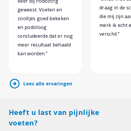
keer bij Podozorg
draag in de 
geweest. Voeten en
die mij zijn a
zooltjes goed bekeken
merk ik echt 
en podoloog
verschil.”
concludeerde dat er nog
meer resultaat behaald
kan worden.”
arrow_circle_right
Lees alle ervaringen
Heeft u last van pijnlijke
voeten?