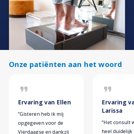
Onze patiënten aan het woord
format_quote
format_quote
Ervaring van Ellen
Ervaring v
Larissa
“Gisteren heb ik mij
“Het consult w
opgegeven voor de
heel duidelijk
Vierdaagse en dankzij