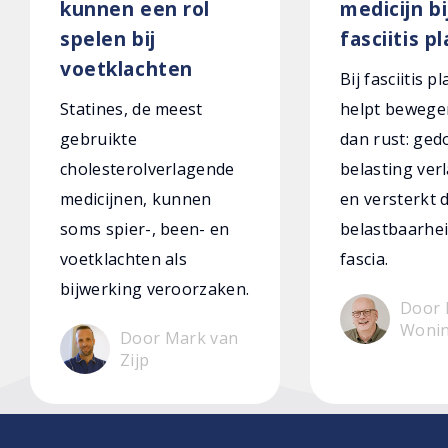
kunnen een rol
medicijn bi
spelen bij
fasciitis p
voetklachten
Bij fasciitis p
Statines, de meest
helpt bewege
gebruikte
dan rust: ged
cholesterolverlagende
belasting verl
medicijnen, kunnen
en versterkt 
soms spier-, been- en
belastbaarhei
voetklachten als
fascia.
bijwerking veroorzaken.
Door 
Woni
Door Mark van
Zijp