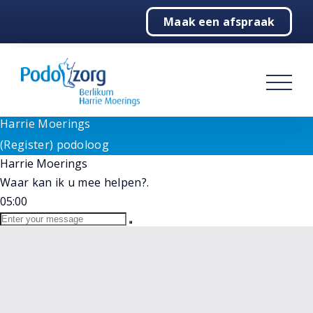
Need help? Let's Chat
Maak een afspraak
1
Home
Goedemorgen!
Wij staan voor u klaar bij vragen. Selecteer hieronder
Podologie
onze medewerker.
(Register) podoloog
Behandelingen
Harrie Moerings
Online
Harrie Moerings
Over ons
(Register) podoloog
Harrie Moerings
Contact
Waar kan ik u mee helpen?.
05:00