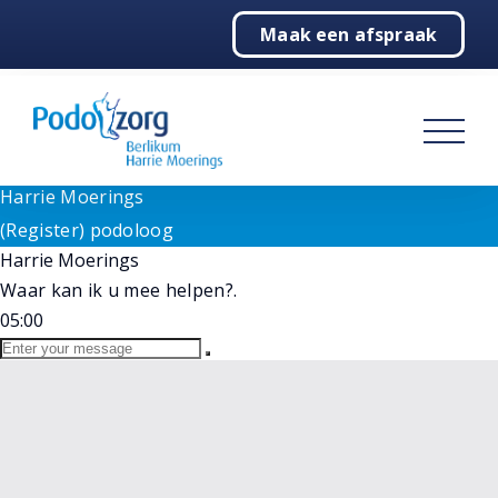
Need help? Let's Chat
Maak een afspraak
1
Home
Goedemorgen!
Wij staan voor u klaar bij vragen. Selecteer hieronder
Podologie
onze medewerker.
(Register) podoloog
Behandelingen
Harrie Moerings
Online
Harrie Moerings
Over ons
(Register) podoloog
Harrie Moerings
Contact
Waar kan ik u mee helpen?.
05:00