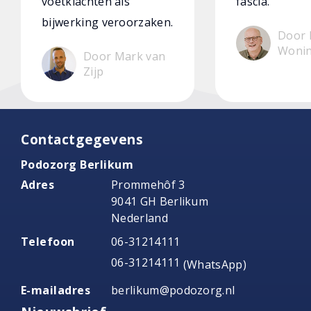
voetklachten als
fascia.
bijwerking veroorzaken.
Door 
Woni
Door Mark van
Zijp
Contactgegevens
Podozorg Berlikum
Adres
Prommehôf 3
9041 GH Berlikum
Nederland
Telefoon
06-31214111
06-31214111
(WhatsApp)
E-mailadres
berlikum@podozorg.nl