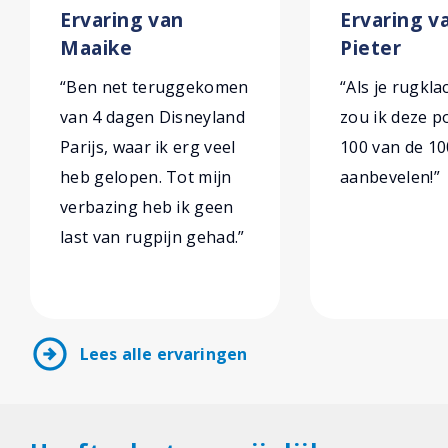
Ervaring van
Ervaring v
Maaike
Pieter
“Ben net teruggekomen
“Als je rugkl
van 4 dagen Disneyland
zou ik deze 
Parijs, waar ik erg veel
100 van de 10
heb gelopen. Tot mijn
aanbevelen!”
verbazing heb ik geen
last van rugpijn gehad.”
arrow_circle_right
Lees alle ervaringen