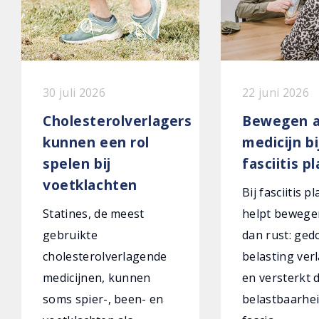
30 juli 2026
22 juni 2026
Cholesterolverlagers
Bewegen a
kunnen een rol
medicijn bi
spelen bij
fasciitis p
voetklachten
Bij fasciitis p
Statines, de meest
helpt bewege
gebruikte
dan rust: ged
cholesterolverlagende
belasting verl
medicijnen, kunnen
en versterkt 
soms spier-, been- en
belastbaarhei