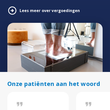
arrow_circle_right
Lees meer over vergoedingen
Onze patiënten aan het woord
format_quote
format_quote